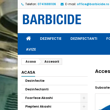
Telefon:
0741688106
E-mail:
office@barbicide.ro
A
(
C
A
add_circle_outline
((
Ai 
Nu
dor
DEZINFECTIE
DEZINFECTANTI
F
AVIZE
Acasa
Accesorii
Acces
ACASA
Dezinfectie
Subcate
Dezinfectanti
Foarfece Akashi
Piepteni Akashi