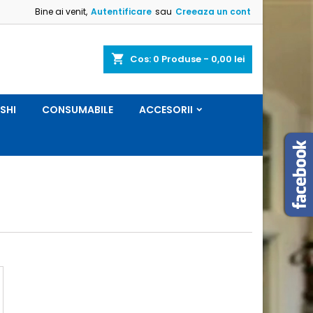
Bine ai venit,
Autentificare
sau
Creeaza un cont
×
×
×
×
shopping_cart
Cos:
0
Produse - 0,00 lei
ASHI
CONSUMABILE
ACCESORII
)
e
e