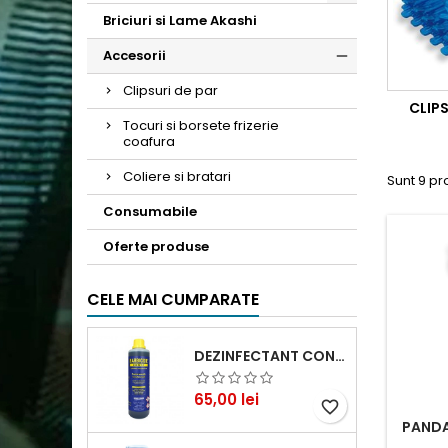
Briciuri si Lame Akashi
Accesorii
Clipsuri de par
CLIPS
Tocuri si borsete frizerie
coafura
Coliere si bratari
Sunt 9 pr
Consumabile
Oferte produse
CELE MAI CUMPARATE
DEZINFECTANT CONCENTRAT LICHID BARBICIDE
Pret
65,00 lei
favorite_border
PANDA