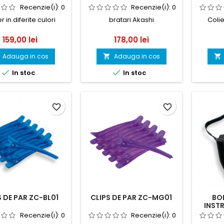
Recenzie(i):
0
Recenzie(i):
0
r in diferite culori
bratari Akashi
Colie
Pret
Pret
159,00 lei
178,00 lei
Adauga in cos
Adauga in cos




In stoc
In stoc
favorite_border
favorite_border
S DE PAR ZC-BL01
CLIPS DE PAR ZC-MG01
BO
INST
Recenzie(i):
0
Recenzie(i):
0