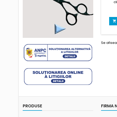
cl

Se afisea
PRODUSE
FIRMA 