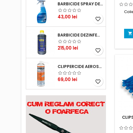
BARBICIDE SPRAY DEZINFECTANT 750 ML
Colie
Pret
43,00 lei
favorite_border

BARBICIDE DEZINFECTANT CONCENTRAT
Pret
215,00 lei
favorite_border
CLIPPERCIDE AEROSOL - SPRAY
Pret
69,00 lei
favorite_border
CLIP