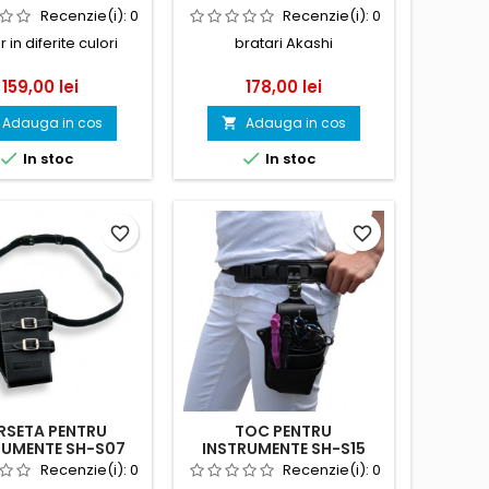
Recenzie(i):
0
Recenzie(i):
0
r in diferite culori
bratari Akashi
Pret
Pret
159,00 lei
178,00 lei
Adauga in cos
Adauga in cos



In stoc
In stoc
favorite_border
favorite_border
RSETA PENTRU
TOC PENTRU
RUMENTE SH-S07
INSTRUMENTE SH-S15
Recenzie(i):
0
Recenzie(i):
0