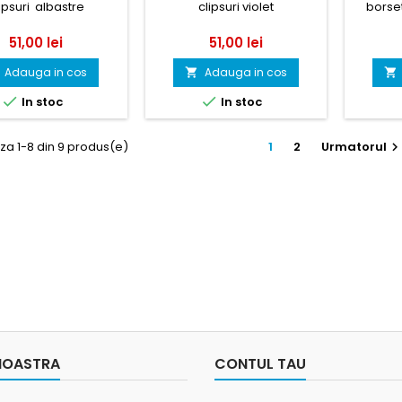
ipsuri albastre
clipsuri violet
borset
Pret
Pret
51,00 lei
51,00 lei
Adauga in cos
Adauga in cos




In stoc
In stoc
za 1-8 din 9 produs(e)
1
2
Urmatorul
NOASTRA
CONTUL TAU