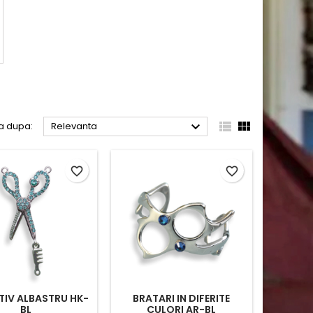



a dupa:
Relevanta
favorite_border
favorite_border
IV ALBASTRU HK-
BRATARI IN DIFERITE
BL
CULORI AR-BL