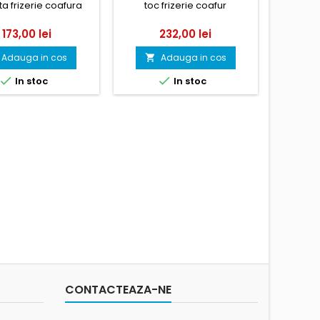
a frizerie coafura
toc frizerie coafur
Pret
Pret
173,00 lei
232,00 lei
Adauga in cos
Adauga in cos



In stoc
In stoc

CONTACTEAZA-NE