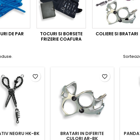
URI DE PAR
TOCURI SI BORSETE
COLIERE SI BRATARI
FRIZERIE COAFURA
oduse.
Sorteaz
favorite_border
favorite_border
TIV NEGRU HK-BK
BRATARI IN DIFERITE
PANDAT
CULORI AR-BK