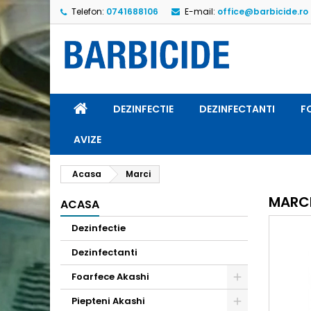
Telefon:
0741688106
E-mail:
office@barbicide.ro
A
(
C
A
add_circle_outline
((
Ai 
Nu
dor
DEZINFECTIE
DEZINFECTANTI
F
AVIZE
Acasa
Marci
MARC
ACASA
Dezinfectie
Dezinfectanti
Foarfece Akashi
Piepteni Akashi