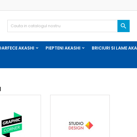
dauga la lista dorintelor
(modalTitle))
reeaza o lista de dorinte
utentificare

Creeaza o lista noua
confirmMessage))
nevoie sa fii autentificat pentru a salva produsele in lista de
mele listei de dorinte
inte.
OARFECE AKASHI
PIEPTENI AKASHI
BRICIURI SI LAME AK
((cancelText))
((modalDeleteText)
Anuleaza
Autentificar
Anuleaza
Creeaza o lista de dorint
I