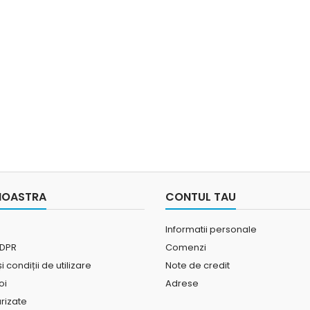
NOASTRA
CONTUL TAU
Informatii personale
GDPR
Comenzi
 condiții de utilizare
Note de credit
oi
Adrese
urizate